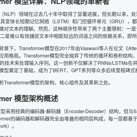
former 模型详解：NLP领域的革新者
（NLP）领域在过去几十年中取得了显著进展，但长期以来，
及其变体长短期记忆网络（LSTM）和门控循环单元（GRU）
建对文本的理解。然而，这种顺序性带来了两个主要限制：一是
；二是难以有效捕捉文本中相距较远的词语之间的依赖关系，即所
，Transformer模型在2017年由Vaswani等人在论文《Attent
用格局。Transformer模型完全抛弃了传统的循环和卷积结构，转
sm）的技术来处理输入序列。这一创新不仅解决了RNNs/LST
模型奠定了基础，成为了BERT、GPT系列等众多后续里程碑式
Transformer模型的架构、核心组件及其革新之处。
ormer 模型架构概述
mer模型采用经典的编码器-解码器（Encoder-Decoder）结构，
sformer的编码器和解码器完全由堆叠的相同层构成，每一层都基于自注意力
twork）。