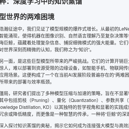
粹：深度学习中的知识蒸馏
型世界的两难困境
浩瀚征途中，我们见证了模型规模的爆炸式增长。从最初的LeNet到
智能涌现，使得机器在图像识别、自然语言理解乃至复杂决策等
海巨鲸，蕴藏着处理复杂信息、捕捉细微模式的强大能量。它们
对世界深刻而精微的认知，我们称之为“知识”。
另一面，是这些巨型模型所带来的严峻挑战。它们的计算开销巨
惊人，难以部署到资源受限的边缘设备，如智能手机、物联网传
应用场景。这便构成了一个在当前AI发展阶段普遍存在的“两难
所带来的部署与效率瓶颈。
僵局，研究者们提出了多种模型压缩与加速的策略，旨在不显著
包括剪枝（Pruning）、量化（Quantization）、参数共享（P
owledge Distillation, KD）以其独特的哲学视角和
冗余或降低精度，而更像是一种智慧的传承，一种将“巨鲸”的深
深入探讨知识蒸馏的奥秘，揭示它如何成为连接强大模型与高效