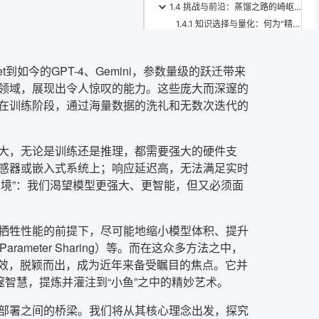
1.4 挑战与前沿：蒸馏之路的崎岖与展望
1.4.1 知识选择与量化：何为“精粹”？
1.4.2 师生模型差异：兼容性的困境
1.4.3 蒸馏效果的不稳定性：炼金术的迷雾
如今的GPT-4、Gemini，参数量级的跃迁带来
1.4.4 计算成本与教师模型的获取：效率的瓶颈
领域，展现出令人惊叹的能力。这些庞大而深邃的
1.4.5 未来方向：更智能、更普适的蒸馏
在训练阶段，通过海量数据的洗礼和无数次迭代的
结语：智慧的传承，模型的进化
大，无论是训练还是推理，都需要强大的硬件支
感器或嵌入式系统上；响应延迟高，无法满足实时
困境”：我们渴望模型更强大、更智能，但又必须面
牺牲性能的前提下，尽可能地缩小模型体积、提升
arameter Sharing）等。而在这众多方法之中，
显著的实践成效，脱颖而出，成为近年来备受瞩目的焦点。它并
邃智慧，提炼并灌注到“小鱼”之中的精妙艺术。
部署之间的桥梁。我们将从其核心理念出发，探究