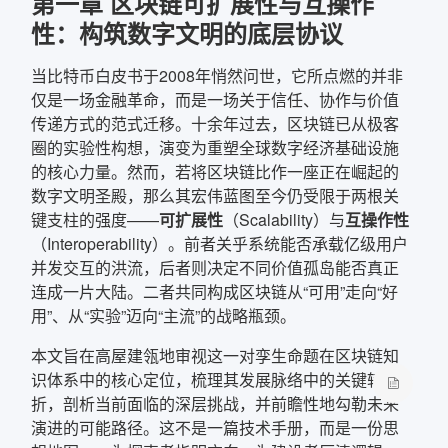
第一章 区块链可扩展性与互操作
性：构筑数字文明的底层协议
当比特币白皮书于2008年悄然问世，它所点燃的并非
仅是一场金融革命，而是一场关于信任、协作与价值
传递方式的范式迁移。十余年过去，区块链已从极客
圈的实验性构想，演变为重塑全球数字经济基础设施
的核心力量。然而，若将区块链比作一座正在崛起的
数字文明圣殿，那么其宏伟蓝图至今仍受限于两根关
键支柱的强度——
可扩展性
（Scalability）与
互操作性
（Interoperability）。前者关乎系统能否承载亿级用户
并发交互的洪流，后者则决定不同价值孤岛能否真正
连成一片大陆。二者共同构成区块链从“可用”走向“好
用”、从“实验”迈向“主流”的战略瓶颈。
本文旨在高屋建瓴地审视这一对孪生命题在区块链知
识体系中的核心定位，梳理其发展脉络中的关键转
折，剖析当前面临的深层挑战，并前瞻性地勾勒未来
演进的可能路径。这不是一篇技术手册，而是一份思