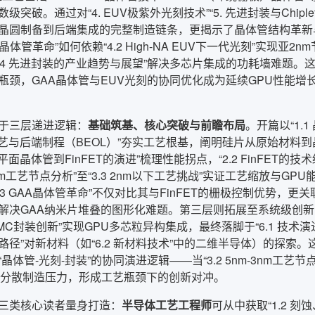
级突破。通过对“4. EUV极紫外光刻技术”“5. 先进封装与Chipl
晶圆制备到后端集成的完整制造链条，更揭示了晶体管结构革新
AA晶体管革命”如何依赖“4.2 High-NA EUV下一代光刻”实现亚2nm
.4 先进封装的产业趋势与展望”解决多芯片集成的功耗墙难题。这
瓶颈，GAA晶体管与EUV光刻的协同优化成为延续GPU性能
于三层递进逻辑：
基础筑基、核心突破与前瞻布局
。开篇以“1.
互连工艺与后端制程（BEOL）”夯实工艺根基，阐明硅片从原始材
1 平面晶体管到FinFET的演进”梳理性能拐点，“2.2 FinFE
nm-7nm工艺节点分析”至“3.3 2nm以下工艺挑战”实证工艺缩放
.3 GAA晶体管革命”不仅对比其与FinFET的栅极控制优势，更关联
决GAA纳米片堆叠的图形化难题。第三层则拓展至系统级创新：从“
SMC封装创新”实现GPU多芯粒异构集成，最终落脚于“6.1 技术
路径”对新材料（如“6.2 新材料技术”中的二维半导体）的探索
晶体管-光刻-封装”的协同演进逻辑——当“3.2 5nm-3nm工艺节
t架构分散制造压力，形成工艺瓶颈下的创新对冲。
三类核心读者量身打造：
半导体工艺工程师
可从中获取“1.2 