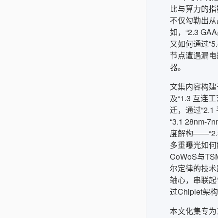
比与算力的指数
不仅勾勒出从
如，“2.3 G
又如何通过“5
节点遭遇漏电
器。
文集内容构建
及“1.3 
迁，通过“2.
“3.1 28
度解构——“2
多重曝光如何解
CoWoS与T
尔定律的技术
轴心，串联起“
过Chiple
本文化集专为