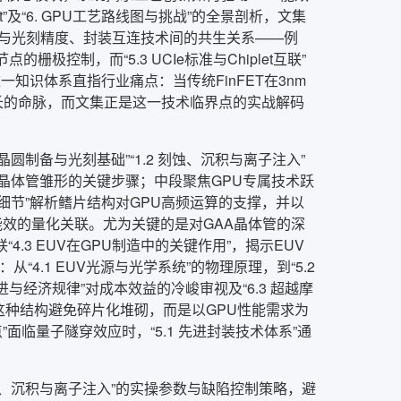
et”及“6. GPU工艺路线图与挑战”的全景剖析，文集
与光刻精度、封装互连技术间的共生关系——例
节点的栅极控制，而“5.3 UCIe标准与Chiplet互联”
一知识体系直指行业痛点：当传统FinFET在3nm
增长的命脉，而文集正是这一技术临界点的实战解码
1 晶圆制备与光刻基础”“1.2 刻蚀、沉积与离子注入”
料到晶体管雏形的关键步骤；中段聚焦GPU专属技术跃
T的技术细节”解析鳍片结构对GPU高频运算的支撑，并以
与GPU能效的量化关联。尤为关键的是对GAA晶体管的深
“4.3 EUV在GPU制造中的关键作用”，揭示EUV
4.1 EUV光源与光学系统”的物理原理，到“5.2
演进与经济规律”对成本效益的冷峻审视及“6.3 超越摩
。这种结构避免碎片化堆砌，而是以GPU性能需求为
点”面临量子隧穿效应时，“5.1 先进封装技术体系”通
刻蚀、沉积与离子注入”的实操参数与缺陷控制策略，避