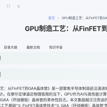
首页
>
GPU制造工艺：从FinFET到G
GPU制造工艺：从FinFET
目录大纲
最新文档
知识宇宙
情
读
工艺：从FinFET到GAA晶体管》是一部聚焦半导体制造前沿演
计。在摩尔定律逼近物理极限的当下，GPU作为AI与高性能计
，再到GAA（环绕栅极）晶体管的革命性跃迁。本文集超越泛泛而
制造工艺基础”“2. FinFET晶体管技术”“3. GAA（环绕栅极