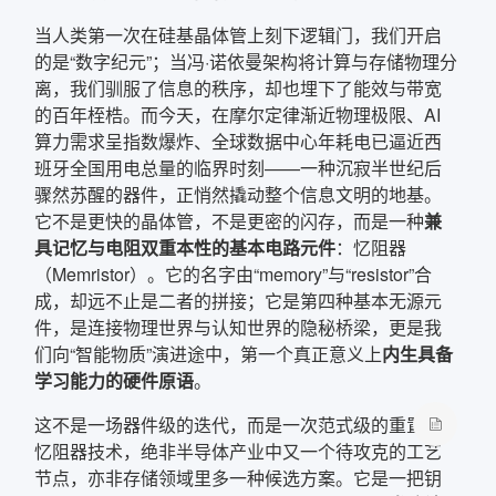
当人类第一次在硅基晶体管上刻下逻辑门，我们开启
的是“数字纪元”；当冯·诺依曼架构将计算与存储物理分
离，我们驯服了信息的秩序，却也埋下了能效与带宽
的百年桎梏。而今天，在摩尔定律渐近物理极限、AI
算力需求呈指数爆炸、全球数据中心年耗电已逼近西
班牙全国用电总量的临界时刻——一种沉寂半世纪后
骤然苏醒的器件，正悄然撬动整个信息文明的地基。
它不是更快的晶体管，不是更密的闪存，而是一种
兼
具记忆与电阻双重本性的基本电路元件
：忆阻器
（Memristor）。它的名字由“memory”与“resistor”合
成，却远不止是二者的拼接；它是第四种基本无源元
件，是连接物理世界与认知世界的隐秘桥梁，更是我
们向“智能物质”演进途中，第一个真正意义上
内生具备
学习能力的硬件原语
。
这不是一场器件级的迭代，而是一次范式级的重置。
忆阻器技术，绝非半导体产业中又一个待攻克的工艺
节点，亦非存储领域里多一种候选方案。它是一把钥