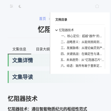
首页
>
忆阻器技术
文档目录
忆阻器技术
忆阻器技术
一、核心定位：超越“器件”的元范式
二、战略意义：从能效困局到智能主权的跃迁
三、发展脉络：从理论幽灵到产业星火的螺旋上升
文集信息
目录大纲
最新文档
知识宇宙
四、关键挑战：在确定性与涌现性之间走钢丝
文集详情
五、未来趋势：从“忆阻器芯片”到“可编程物质”的升维
六、结语：致所有敢于重新定义“可能”的探索者
文集导读
忆阻器技术
忆阻器技术：通往智能物质纪元的枢纽性范式