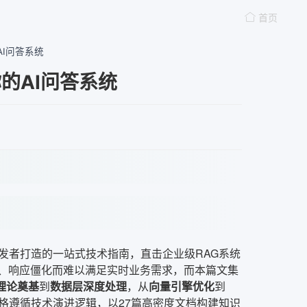
首页
AI问答系统
的AI问答系统
开发者打造的一站式技术指南，直击企业级RAG系统
化、响应僵化而难以满足实时业务需求，而本篇文集
理论奠基
到
数据层深度处理
，从
向量引擎优化
到
格遵循技术演进逻辑，以27篇高密度文档构建知识