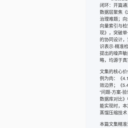
闭环：开篇通
数据层聚焦《
治理难题；向量
向量索引与检
现》，突破单一
的协同设计，
识表示-精准
提出的噪声敏
略，均源于真
文集的核心价
例为肉：《4
效边界；《5
“问题-方案-
数据库对比》
能实现时，本
蒸馏压缩技术
本篇文集精准