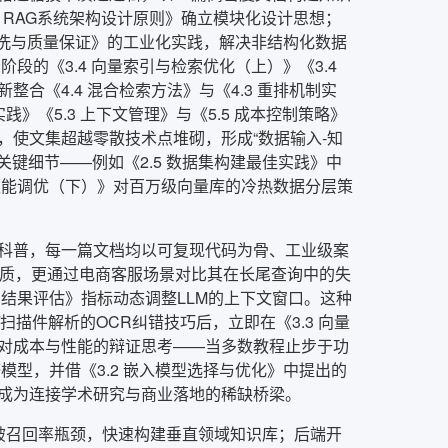
2 RAG系统架构设计原则》确立模块化设计思想；
数据清洗与质量保证》的工业化实践，解决非结构化数据
阶段的《3.4 向量索引与检索优化（上）》《3.4
《4.4 混合检索方法》与《4.3 重排机制实
》《5.3 上下文管理》与《5.5 成本控制策略》
使文集超越零散技术点堆砌，形成“数据输入-知
关键细节——例如《2.5 数据集构建最佳实践》中
库性能调优（下）》对百万级向量库的冷热数据分层策
科普，每一篇文档均以可复现代码为骨、工业级案
数学本质，更通过电商客服场景对比其在长尾查询中的失
检索结果评估》指标动态调整LLM的上下文窗口。这种
/扫描件解析的OCR纠错技巧后，立即在《3.3 向量
对成本与性能的辩证思考——当多数教程止步于功
济模型，并借《3.2 嵌入模型选择与优化》中提出的
集成为连接学术研究与商业落地的稀缺桥梁。
突破召回率瓶颈，快速构建垂直领域知识库；后端开