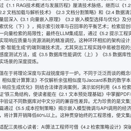
过《1.1 RAG技术概述与发展历程》厘清技术脉络，继而以《1.
2.2 文档加载与解析技术》《2.3 文档分割策略》和《2.4 
层深入《3.1 向量嵌入原理》《3.2 嵌入模型选择与优化》及分
索优化（下）》，揭示索引效率与召回率的平衡艺术；检索层创新整合
向量检索的局限性；最终在LLM集成层，通过《5.2 提示工程实践
实现响应质量与资源消耗的精准调控。这种环环相扣的架构设计，
检索-智能生成”的端到端技术流，尤其突出工程实践中易被忽视的
感度测试方法，或《3.5 数据库性能调优（上）》《3.5 数据
实场景的深度提炼。
值在于将理论深度与实战锐度熔于一炉。不同于泛泛而谈的概念
.1 相似度计算算法》不仅解析余弦相似度与Jaccard系数的
.4 响应生成优化》则结合法律咨询案例，演示如何利用《4.5 
验证”铁三角结构，使读者能在《2.1 文本预处理基础》中掌握PDF
中验证不同数据库对中文分词的兼容性差异。尤为珍贵的是文集
篇通过《5.5 成本控制策略》揭示嵌入模型微调与API调用的经
，将计算开销降低60%以上。这种贯穿始终的工程思维，使文
适配三类核心读者：AI算法工程师可借《4.2 检索策略设计》