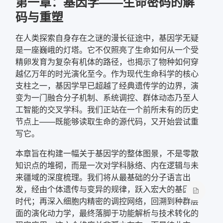
第一章：基因学——生命密码的解
码与重塑
在人类探索自身存在之谜的漫长征途中，基因学无疑
是一座巍峨的灯塔。它不仅照亮了生命如何从一个受
精卵发育为复杂有机体的路径，也揭示了物种如何穿
越亿万年的时光演化至今。作为现代生命科学的核心
支柱之一，基因学早已超越了经典遗传学的边界，演
变为一门融合分子机制、系统调控、群体动态乃至人
工智能的交叉学科。我们正站在一个前所未有的历史
节点上——既能够读取生命的源代码，又开始尝试重
写它。
本章旨在构建一幅关于基因学的整体图景，不是零散
知识点的堆砌，而是一次对学科脉络、内在逻辑与未
来疆域的深度梳理。我们将从最基础的分子语言出
发，经由个体遗传与变异的规律，跃入宏大的基因组
时代；再深入细胞内精密的调控网络，回溯到种群层
面的演化动力学，最终落脚于功能解析与技术转化的