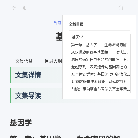
首页
>
基因学
文档目录
基因学
基因学
第一章：基因学——生命密码的解码与重塑
从双螺旋到数字基因组：一场认知范式的革命
遗传的确定性与变异的创造性：生命的双重旋律
文集信息
目录大纲
最新文档
知识宇宙
超越序列：表观遗传与基因调控的交响乐
文集详情
从个体到群体：基因流动中的演化史诗
功能解析与技术赋能：从理解到创造
前瞻：走向整合与智能的基因学新纪元
文集导读
基因学