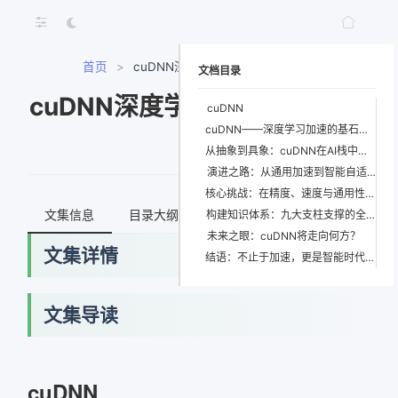
首页
>
cuDNN深度学习GPU加速库教程
文档目录
cuDNN深度学习GPU加速库教
cuDNN
cuDNN——深度学习加速的基石与未来引擎
程
从抽象到具象：cuDNN在AI栈中的战略定位
演进之路：从通用加速到智能自适应
核心挑战：在精度、速度与通用性之间走钢丝
文集信息
目录大纲
最新文档
知识宇宙
构建知识体系：九大支柱支撑的全景图
未来之眼：cuDNN将走向何方？
文集详情
结语：不止于加速，更是智能时代的基础设施
文集导读
网络错误
获取最新文档失败，请稍后重试
cuDNN