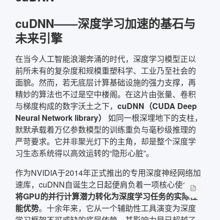
cuDNN——深度学习加速的基石与
确定
未来引擎
复制弹框内信息
在当今人工智能浪潮奔涌的时代，深度学习模型正以
前所未有的复杂度和规模重塑科学、工业乃至社会的
面貌。然而，若无底层计算基础设施的强力支撑，再
精妙的算法也不过是空中楼阁。在这片由张量、卷积
与梯度构成的数字沃土之下，
cuDNN（CUDA Deep
Neural Network library）
如同一根深埋地下的支柱，
默默承载着万亿参数模型的训练重负与毫秒级推理的
严苛要求。它并非聚光灯下的主角，却是整个深度学
习生态系统得以高效运转的“隐形心脏”。
作为NVIDIA于2014年正式推出的专用深度神经网络加
速库，cuDNN自诞生之日起便肩负着一项核心使命：
将GPU的并行计算潜力转化为深度学习任务的实际性
能优势
。十余年来，它从一个辅助性工具演变为深度
学习框架不可或缺的底层依赖，其影响力早已超越了