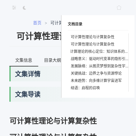
首页
>
可计算性理论与计算复杂性
文档目录
可计算性理论与计算复杂性
可计算性理论与计算复杂性
可计算性理论与计算复杂性
计算理论的核心定位：知识体系的逻辑心脏
战略意义：驱动时代变革的隐形引擎
文集信息
目录大纲
最新文档
知识宇宙
发展脉络：从图灵梦想到复杂性宇宙
文集详情
关键挑战：边界之争与资源悖论
未来趋势：向多维计算宇宙进军
结语：启程的召唤
文集导读
可计算性理论与计算复杂性