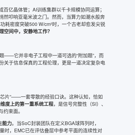
成百亿晶体管；AI训练集群以千卡规模协同运算；
已悄然叩响亚毫米波之门。然而，当算力如潮水般奔
功耗密度突破500 W/cm²时，一个古老却愈发尖锐
理空间中，安静地工作？
）设计的终极命题——它并非电子工程中一道可选的“附加题”，而
份关于信息保真的工程伦理，更是一道决定复杂电
靠近芯片”——一套零散的经验口诀。这种认知，恰如
间维度上的第一重系统工程
，是信号完整性（SI）、
与约束面。
生能力
。当SoC封装团队在定义BGA球阵列时，
道数量时，EMC已在评估叠层中参考平面的连续性对