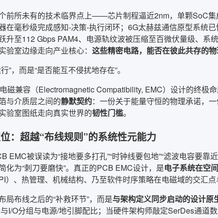
个前所未有的技术临界点上——芯片制程逼近2nm，单颗SoC集
器在毫秒级完成感知-决策-执行闭环；6G太赫兹通信原型系统
升至112 Gbps PAM4、电源轨纹波被压缩至百微伏量级、系统
实验室边缘走向产业核心：
这些精密电路，能否在彼此共存的物
运行”，而是“是否能互不侵扰地存在”。
磁兼容（Electromagnetic Compatibility, EMC
箔与介质层之间的
静默契约
：一份关于能量守恒的物理承诺，一
实验室图纸走向真实世界的
韧性门槛
。
位：超越“布线规则”的系统性元能力
CB EMC被误读为“接地要多打孔”“时钟线要包地”“滤波电容要
化为“刺刀要磨快”。真正的PCB EMC设计，是
电子系统在空
PI）、热管理、机械结构、乃至软件时序策略在电磁域的交汇点
布局布线之后的“补救环节”，而是
与架构定义同步启动的设计原
参与I/O分组与电源/地引脚配比；当硬件架构师敲定SerDes通