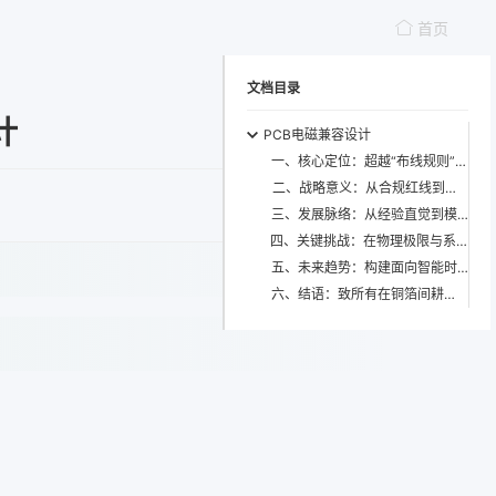
首页
文档目录
计
PCB电磁兼容设计
一、核心定位：超越“布线规则”的系统性元能力
二、战略意义：从合规红线到竞争力高地
三、发展脉络：从经验直觉到模型驱动的范式跃迁
四、关键挑战：在物理极限与系统复杂性夹缝中突围
五、未来趋势：构建面向智能时代的EMC新范式
六、结语：致所有在铜箔间耕耘的静默建筑师