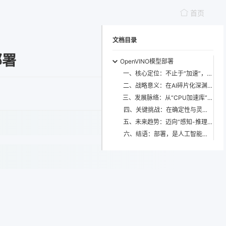
首页
文档目录
部署
OpenVINO模型部署
一、核心定位：不止于“加速”，而在于“可执行性主权”的重建
二、战略意义：在AI碎片化深渊之上架设统一通行桥
三、发展脉络：从“CPU加速库”到“生成式AI时代的基础协议栈”
四、关键挑战：在确定性与灵活性之间走钢丝
五、未来趋势：迈向“感知-推理-行动”三位一体的智能执行体
六、结语：部署，是人工智能最后的启蒙运动