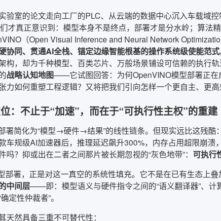
实验室的论文走向工厂的PLC、从云端的数据中心沉入车载域控
我们才真正意识到：模型本身不是终点，部署才是分水岭；算法
INO（Open Visual Inference and Neural Network 
硬协同、贯通AI全栈、锚定边缘智能根基的操作系统级使能范式
架构，却为千种模型、百类芯片、万般场景铺设可信赖的执行轨
的
战略认知地图
——它试图回答：为何OpenVINO模型部署正
张力如何重塑工程逻辑？又将把我们引向怎样一个更自主、更高
位：不止于“加速”，而在于“可执行性主权”的重建
部署简化为“模型→硬件→结果”的线性链条。但现实远比这残酷：一个
款车规级AI加速器后，推理延迟飙升300%，内存占用超限崩
件吗？抑或出在二者之间那片被长期忽视的“灰色地带”：
可执行性（
NO模型部署，正是对这一真空的系统性填充。它不是在已有生态上叠
的中间层
——即：模型语义与硬件指令之间的“语义翻译器”、计
“确定性仲裁者”。
其天然具备三重不可替代性：