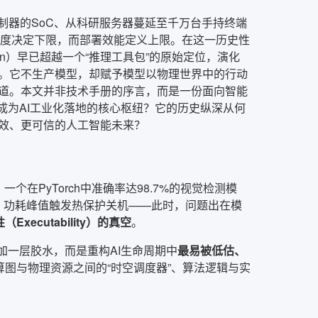
制器的SoC、从科研服务器蔓延至千万台手持终端
精度决定下限，而部署效能定义上限。在这一历史性
Optimization）早已超越一个“推理工具包”的原始定位，演化
。它不生产模型，却赋予模型以物理世界中的行动
道。本文并非技术手册的序言，而是一份面向智能
在成为AI工业化落地的核心枢纽？它的历史纵深从何
效、更可信的人工智能未来？
在PyTorch中准确率达98.7%的视觉检测模
溃，功耗峰值触发热保护关机——此时，问题出在模
Executability）的真空
。
加一层胶水，而是重构AI生命周期中
最易被低估、
算图与物理资源之间的“时空调度器”、算法逻辑与实