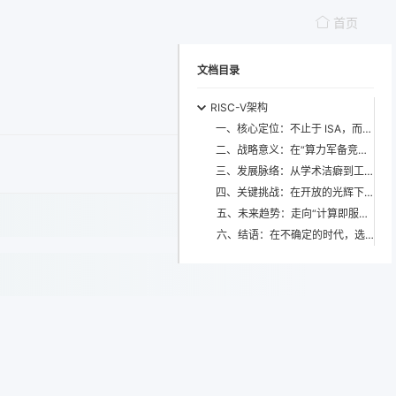
首页
文档目录
RISC-V架构
一、核心定位：不止于 ISA，而是一种“可塑的计算契约”
二、战略意义：在“算力军备竞赛”中重置全球技术权力轴心
三、发展脉络：从学术洁癖到工业级壮阔的十年跃迁
四、关键挑战：在开放的光辉下，暗涌着三重结构性张力
五、未来趋势：走向“计算即服务”的泛在智能基座
六、结语：在不确定的时代，选择一种确定的开放