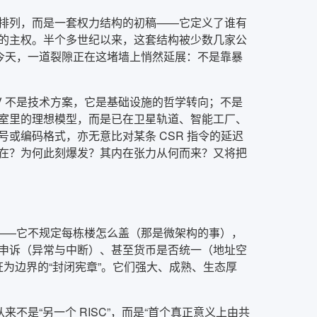
排列，而是一套权力结构的初稿——它定义了谁有
的主权。半个多世纪以来，这套结构被少数几家公
今天，一道裂隙正在这堵墙上悄然延展：不是靠暴
V 不是技术方案，它是基础设施的哲学转向；不是
室里的理想模型，而是已在卫星轨道、智能工厂、
或编码格式，亦无意比对某条 CSR 指令的延迟
在？为何此刻爆发？其内在张力从何而来？又将把
——它不规定每栋楼怎么盖（那是微架构的事），
申诉（异常与中断）、甚至货币是否统一（地址空
可证为边界的“封闭宪章”。它们强大、成熟、生态厚
来不是“另一个 RISC”，而是“首个真正意义上由共