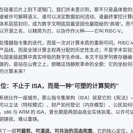
在硅基芯片上刻下逻辑门，我们并未意识到，那不只是晶体管的
谁被许可解释语义、谁可以决定数据如何流动、谁最终掌控计算
体系层层封印，成为数字文明底层最坚固也最隐秘的“高墙”。而
以开源之名、以精简为刃、以协作作火种——它叫 RISC-V。
处理器指令集的迭代，而是一次对计算本质的重新叩问。RISC-
产品线，而是全球计算主权再分配的历史性支点；不是学术实验
与国家级超算中真实呼吸的数字生命体。本文不拟罗列寄存器编号
做的，是站在山脊之上，俯瞰这场静默革命的全貌：它的坐标何
的计算未来？
位：不止于 ISA，而是一种“可塑的计算契约”
系统比作一座城市，那么指令集架构（ISA）就是它的《宪法》
可以立法（特权模式）、财产如何登记（内存模型）、公民如何
x86 与 ARM 的 ISA，曾长期是两部由商业实体执笔、以许
铜铸就，难以重铸。
提供了一部
可裁剪、可演进、可共治的活态宪章
。它的核心定位，从