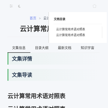
首页
>
云计算常用术语对照表
文档目录
云计算常用术语对照表
云计算常用术语对照表
云计算常用术语对照表
文集信息
目录大纲
最新文档
知识宇宙
文集详情
文集导读
网络错误
云计算常用术语对照表
获取最新文档失败，请稍后重试