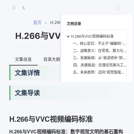
首页
>
H.266与VVC视频编码标准
文档目录
H.266与VVC视频编码标准
H.266与VVC视频编码标准
一、核心定位：不止于“编解码”，而是一套视觉信息的元操作系统
二、战略意义：在带宽、算力与体验的三角困局中开辟新边疆
三、发展脉络：从“渐进修补”到“范式迁移”的十年淬炼
文集信息
目录大纲
最新文档
知识宇宙
四、关键挑战：在理论完美与工程现实之间走钢丝
文集详情
五、未来趋势：迈向“视觉智能原生”的下一代编码范式
文集导读
H.266与VVC视频编码标准
H.266与VVC视频编码标准：数字视觉文明的基石重构