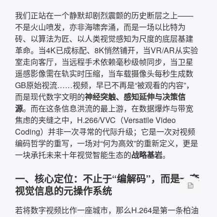
我们正站在一个静默却剧烈震颤的历史断层之上——
不是火山喷发，亦非海啸奔涌，而是一场以比特为
砖、以算法为匠、以人类视觉感知为尺度的底层基建
革命。当4K已成标配、8K悄然铺开，当VR/AR从实验
室走向客厅，当远程手术依赖毫秒级帧同步，当卫星
遥感影像需在轨实时压缩，当车载摄像头每秒生成数
GB原始视流……视频，早已不再是“被观看的内容”，
而是现代数字文明的
神经突触、感知延伸与决策信
源
。而在这条信息洪流的最上游，在数据爆炸与带宽
焦虑的夹缝之中，H.266/VVC（Versatile Video
Coding）并非一次寻常的代际升级；它是一次对视频
编码哲学的重写，一场对“何为高效”的重新定义，更是
一块承托未来十年视觉智能生态的
战略基岩
。
一、核心定位：不止于“编解码”，而是一套
视觉信息的元操作系统
若将数字视频比作一座城市，那么H.264是第一条柏油