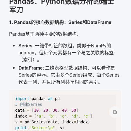
Pandas：Python数据分析的瑞士
军刀
确定
1. Pandas的核心数据结构：Series和DataFrame
复制弹框内信息
Pandas基于两种主要的数据结构：
Series
: 一维带标签的数组，类似于NumPy的
ndarray，但每个元素都有一个与之关联的标签
（索引）。
DataFrame
: 二维表格型数据结构，可以看作是
Series的容器。它由多个Series组成，每个Series
代表一列，并且所有列共享相同的索引。
Copy
import
 pandas 
as
# 创建Series
data 
=
[
10
,
20
,
30
,
40
,
50
]
index 
=
[
'a'
,
'b'
,
'c'
,
'd'
,
'e'
]
s 
=
 pd
.
Series
(
data
,
 index
=
index
)
print
(
"Series:\n"
,
 s
)