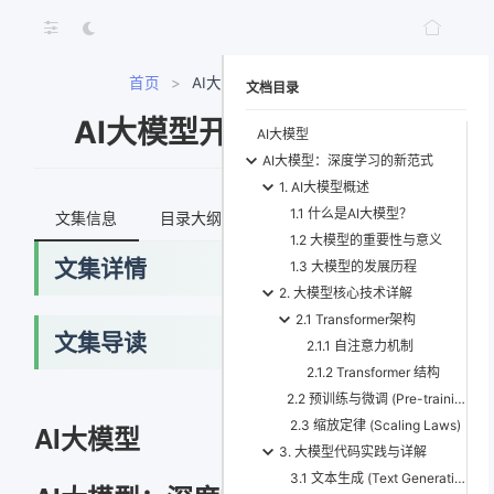
首页
>
AI大模型开发与应用实战
文档目录
AI大模型开发与应用实战
AI大模型
AI大模型：深度学习的新范式
1. AI大模型概述
1.1 什么是AI大模型？
文集信息
目录大纲
最新文档
知识宇宙
1.2 大模型的重要性与意义
文集详情
1.3 大模型的发展历程
2. 大模型核心技术详解
2.1 Transformer架构
文集导读
2.1.1 自注意力机制
2.1.2 Transformer 结构
2.2 预训练与微调 (Pre-training & Fine-tuning)
2.3 缩放定律 (Scaling Laws)
AI大模型
3. 大模型代码实践与详解
3.1 文本生成 (Text Generation)