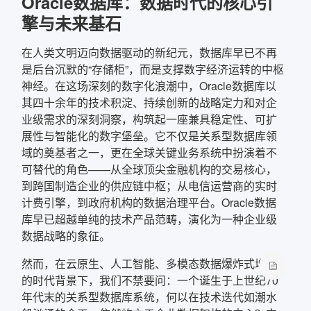
Oracle数据库：数据时代的核心引
擎与未来基石
确定
在人类文明迈向数据驱动的新纪元，数据库早已不再
复制弹框内信息
是后台沉默的“存储柜”，而是支撑数字经济运转的中枢
神经。在这场深刻的数字化浪潮中，Oracle数据库以
其四十余年的技术积淀、持续创新的战略定力和对企
业级需求的深刻洞察，构筑起一座兼具稳定性、可扩
展性与智能化的数字堡垒。它不仅是关系型数据库领
域的奠基者之一，更在全球关键业务系统中扮演着不
可替代的角色——从全球顶尖金融机构的交易核心，
到跨国制造企业的供应链中枢；从电信运营商的实时
计费引擎，到政府机构的数据治理平台。Oracle数据
库早已超越单纯的技术产品范畴，演化为一种企业级
数据战略的象征。
然而，在云原生、人工智能、多模态数据爆炸式增长
的时代背景下，我们不禁要问：一个诞生于上世纪70
年代末的关系型数据库系统，何以在技术迭代如潮水