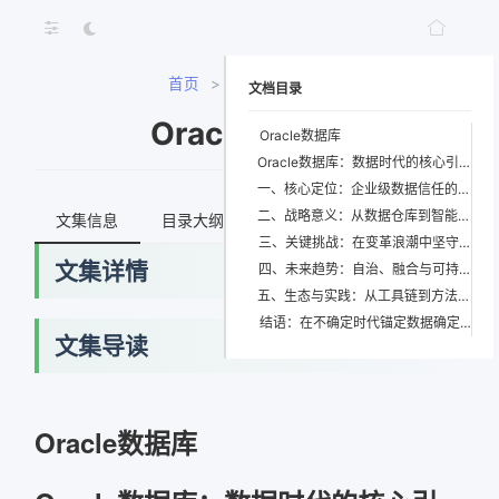
首页
>
Oracle数据库
文档目录
Oracle数据库
Oracle数据库
Oracle数据库：数据时代的核心引擎与未来基石
一、核心定位：企业级数据信任的终极载体
二、战略意义：从数据仓库到智能中枢的跃迁
文集信息
目录大纲
最新文档
知识宇宙
三、关键挑战：在变革浪潮中坚守与突破
文集详情
四、未来趋势：自治、融合与可持续演进
五、生态与实践：从工具链到方法论的完整闭环
结语：在不确定时代锚定数据确定性
文集导读
网络错误
Oracle数据库
获取最新文档失败，请稍后重试